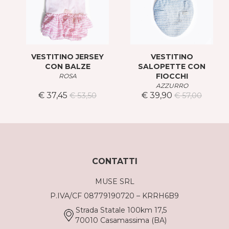
VESTITINO JERSEY
VESTITINO
CON BALZE
SALOPETTE CON
FIOCCHI
ROSA
AZZURRO
€ 37,45
€ 39,90
€ 53,50
€ 57,00
CONTATTI
MUSE SRL
P.IVA/CF 08779190720 – KRRH6B9
Strada Statale 100km 17,5
70010 Casamassima (BA)