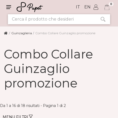
0
IT
EN
Guinzaglieria
Combo Collare Guinzaglio promozione
TAGLIA
Combo Collare
COLORI
Guinzaglio
promozione
Da 1 a 16 di 18 risultati - Pagina 1 di 2
MENU FILTRI