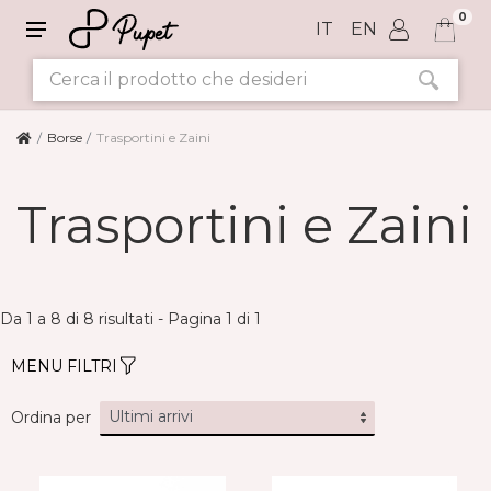
0
IT
EN
Borse
Trasportini e Zaini
TAGLIA
Trasportini e Zaini
COLORI
Da 1 a 8 di 8 risultati - Pagina 1 di 1
MENU FILTRI
Ordina per