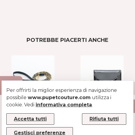
POTREBBE PIACERTI ANCHE
Per offrirti la miglior esperienza di navigazione
possibile
www.pupetcouture.com
utilizza i
cookie. Vedi
informativa completa
.
GUINZAGLIO PER
PORTA
CANI E GATTI CON
SACCHETTI PER
CATENA ORO
CANI IN PELLE
Accetta tutti
Rifiuta tutti
VERNICIATA
BLU
NERO
Gestisci preferenze
€69.3