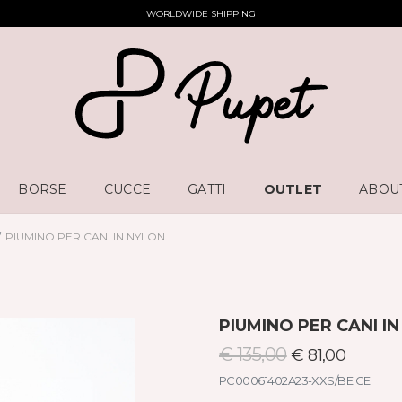
WORLDWIDE SHIPPING
BORSE
CUCCE
GATTI
OUTLET
ABOU
PIUMINO PER CANI IN NYLON
PIUMINO PER CANI I
€ 135,00
€ 81,00
PC00061402A23-XXS/BEIGE