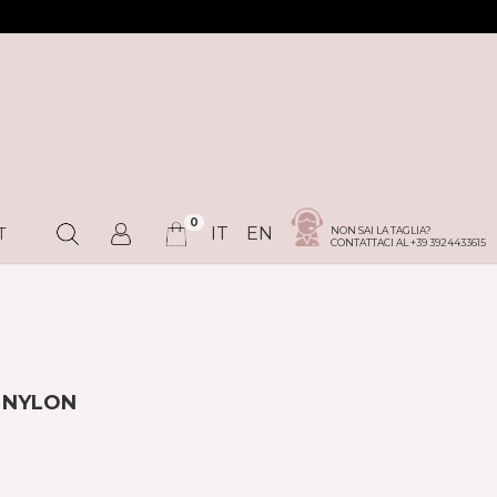
0
IT
EN
NON SAI LA TAGLIA?
T
CONTATTACI AL +39 3924433615
N NYLON