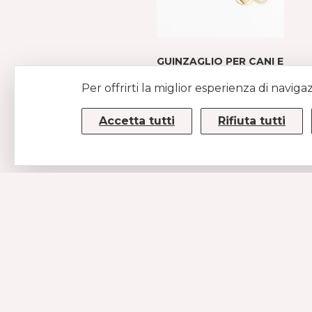
GUINZAGLIO PER CANI E
GATTI DI RASO
Per offrirti la miglior esperienza di naviga
BEIGE
€49
Accetta tutti
Rifiuta tutti
CONTATTI
MUSE SRL
P.IVA/CF 08779190720 – KRRH6B9
Strada Statale 100km 17,5
70010 Casamassima (BA)