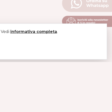
. Vedi
informativa completa
.
LEGAL
Pagamenti
Spedizioni
Diritto di recesso