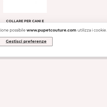
COLLARE PER CANI E
GATTI DI RASO CON
zione possibile
PASSANTE GIOIELLO
www.pupetcouture.com
utilizza i cookie
BEIGE
Gestisci preferenze
€59
INFO
Chi siamo
Diventa rivenditore
Tabella taglie