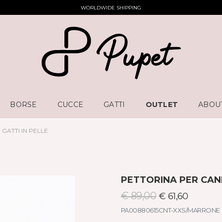
WORLDWIDE SHIPPING
BORSE
CUCCE
GATTI
OUTLET
ABOU
 GATTI IN PELLE
PETTORINA PER CANI 
€ 89,00
€ 61,60
PA00880615CNT-XXS/MARRONE