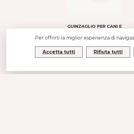
GUINZAGLIO PER CANI E
GATTI IN TARTAN
Per offrirti la miglior esperienza di naviga
SCOZZESE
MARRONE
Accetta tutti
Rifiuta tutti
€69
CONTATTI
MUSE SRL
P.IVA/CF 08779190720 – KRRH6B9
Strada Statale 100km 17,5
70010 Casamassima (BA)