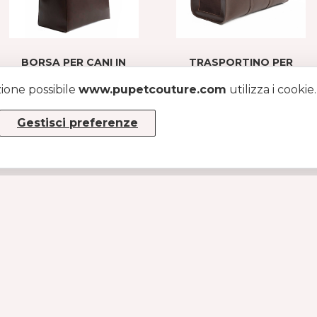
BORSA PER CANI IN
TRASPORTINO PER
SIMILPELLE
CANI E GATTI
zione possibile
www.pupetcouture.com
utilizza i cookie
MARRONE
MARRONE
€290
€320
Gestisci preferenze
INFO
Chi siamo
Diventa rivenditore
Tabella taglie