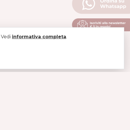
. Vedi
informativa completa
.
LEGAL
Pagamenti
Spedizioni
Diritto di recesso