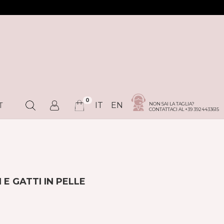
0
IT
EN
NON SAI LA TAGLIA?
T
CONTATTACI AL +39 3924433615
E GATTI IN PELLE