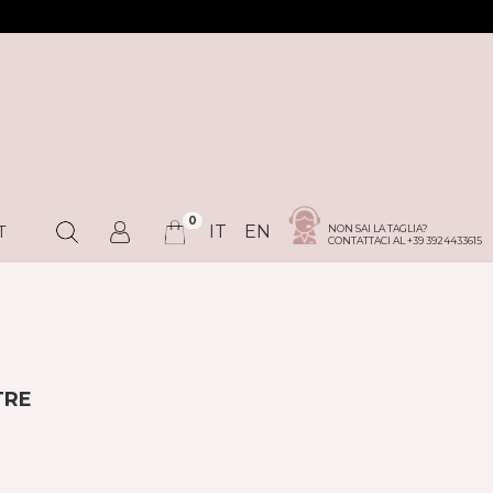
0
IT
EN
NON SAI LA TAGLIA?
T
CONTATTACI AL +39 3924433615
TRE