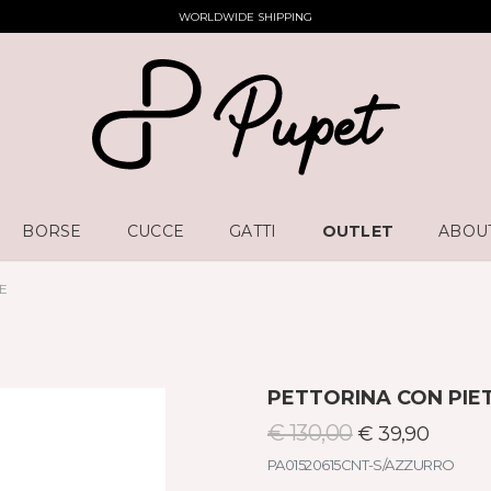
WORLDWIDE SHIPPING
BORSE
CUCCE
GATTI
OUTLET
ABOU
E
PETTORINA CON PIE
€ 130,00
€ 39,90
PA01520615CNT-S/AZZURRO