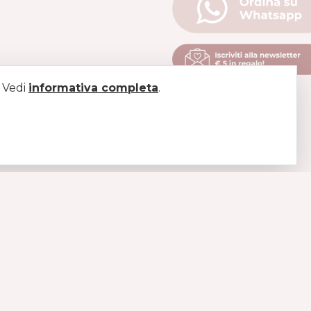
. Vedi
informativa completa
.
LEGAL
Pagamenti
Spedizioni
Diritto di recesso