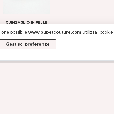
GUINZAGLIO IN PELLE
AZZURRO
zione possibile
www.pupetcouture.com
utilizza i cookie
€ 25
€ 85
Gestisci preferenze
INFO
Chi siamo
Diventa rivenditore
Tabella taglie