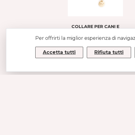
COLLARE PER CANI E
GATTI IN PELLE CON
Per offrirti la miglior esperienza di naviga
PIETRE GIOIELLO
AZZURRO
Accetta tutti
Rifiuta tutti
€ 59
€ 89
CONTATTI
MUSE SRL
P.IVA/CF 08779190720 – KRRH6B9
Strada Statale 100km 17,5
70010 Casamassima (BA)