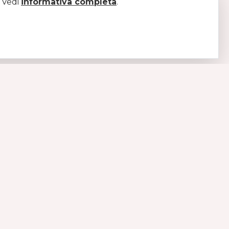
. Vedi
informativa completa
.
LEGAL
Pagamenti
Spedizioni
Diritto di recesso
Condizioni di vendita
Privacy policy
Cookie policy