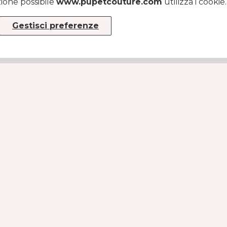
zione possibile
www.pupetcouture.com
utilizza i cookie
Gestisci preferenze
INFO
Chi siamo
Diventa rivenditore
Tabella taglie