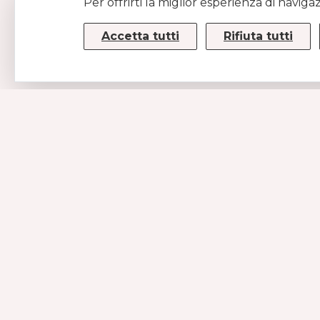
Per offrirti la miglior esperienza di naviga
Accetta tutti
Rifiuta tutti
CONTATTI
MUSE SRL
P.IVA/CF 08779190720 – KRRH6B9
Strada Statale 100km 17,5
70010 Casamassima (BA)
INFO@PUPETCOUTURE.COM
+39 3924433615