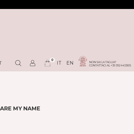
0
IT
EN
NON SAI LA TAGLIA?
T
CONTATTACI AL +39 3924433615
LARE MY NAME