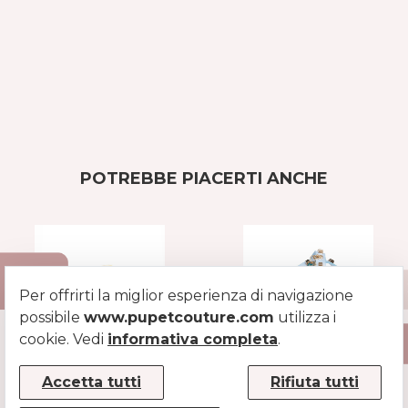
POTREBBE PIACERTI ANCHE
Per offrirti la miglior esperienza di navigazione
possibile
www.pupetcouture.com
utilizza i
cookie. Vedi
informativa completa
.
COLLARE ROCK
PETTORINA ROCK
Accetta tutti
Rifiuta tutti
PER CANI
AZZURRO