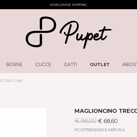
WORLDWIDE SHIPPING
BORSE
CUCCE
GATTI
OUTLET
ABOU
O TRECCINE
MAGLIONCINO TRECC
€ 98,00
€ 68,60
PC03791202A25-S-M/ROSA