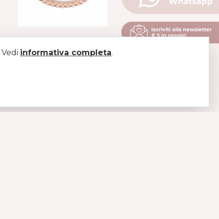
COLLARE IN PELLE
. Vedi
informativa completa
PERLA
.
ROSA
€59
LEGAL
Pagamenti
Spedizioni
Diritto di recesso
Condizioni di vendita