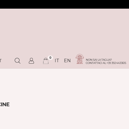
0
IT
EN
NON SAI LA TAGLIA?
T
CONTATTACI AL +39 3924433615
INE