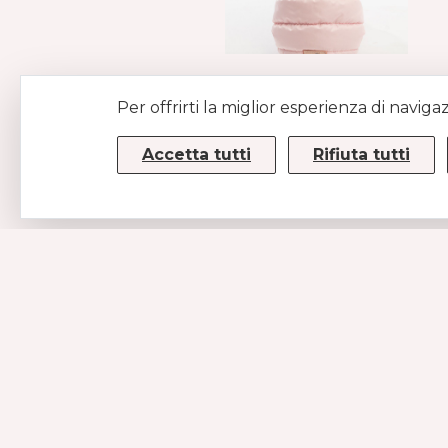
PIUMINO CON
Per offrirti la miglior esperienza di naviga
ORSETTO
ROSA
Accetta tutti
Rifiuta tutti
€139
CONTATTI
MUSE SRL
P.IVA/CF 08779190720 – KRRH6B9
Strada Statale 100km 17,5
70010 Casamassima (BA)