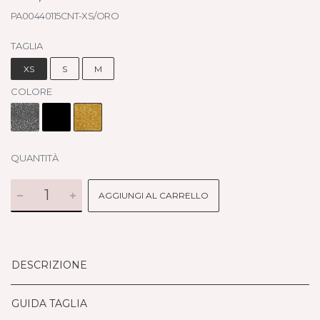
PA00440115CNT-XS/ORO
TAGLIA
XS
S
M
COLORE
QUANTITÀ
AGGIUNGI AL CARRELLO
DESCRIZIONE
GUIDA TAGLIA