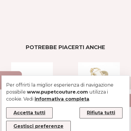
POTREBBE PIACERTI ANCHE
Per offrirti la miglior esperienza di navigazione
possibile
www.pupetcouture.com
utilizza i
cookie. Vedi
informativa completa
.
GUINZAGLIO
PETTORINA
Accetta tutti
Rifiuta tutti
MIGNON STRASS
GIOIELLO
ORO
ORO
Gestisci preferenze