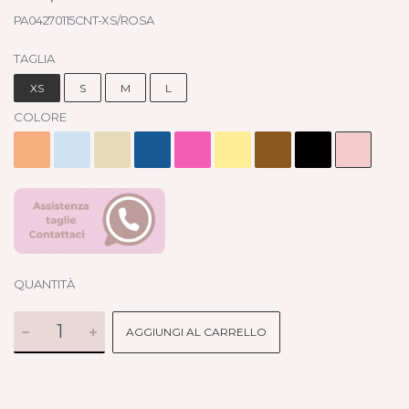
PA04270115CNT-XS/ROSA
TAGLIA
XS
S
M
L
COLORE
QUANTITÀ
AGGIUNGI AL CARRELLO